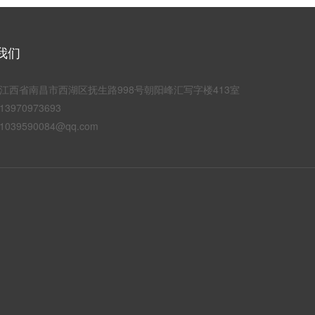
我们
江西省南昌市西湖区抚生路998号朝阳峰汇写字楼413室
3970973693
039590084@qq.com